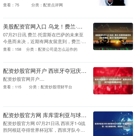
破产，该俱乐部负债高达2000万欧元。 布
查看：75
分类：配资点评网
雷西亚队史曾拥有过巴乔、皮尔洛、瓜迪
奥拉以....
美股配资官网入口 乌龙！费兰·托雷斯维基百科词条被篡改，显示下赛季加盟利物浦
07月21日讯 费兰·托雷斯在巴萨的未来至
今悬而未决，近期有网友留意到，费兰·托
雷斯的维基百科词条遭到匿名用户改动，
查看：158
分类：配资公司是怎么运作的
页面显示费兰下赛季将效力利物浦 。 美股
配资....
配资炒股官网开户 西班牙夺冠庆祝，夏奇拉穿西班牙球衣录视频送祝贺
配资炒股官网开户....
查看：115
分类：配资炒股理财平台
配资炒股官方网 库库雷利亚与球迷一起唱库库之歌：哈兰德颤抖吧，库库来了
配资炒股官方网 07月21日讯 西班牙1-0战
胜阿根廷夺得世界杯冠军，西班牙队今天