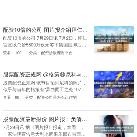
配资10倍的公司 图片报介绍拜仁新援布朗：永不言弃的“狠角色”，从小是梅西球迷
配资10倍的公司 7月29日讯 7月2日，拜仁
官宣以总价5500万欧元签下德国国脚后卫
纳撒尼尔·布朗。今天，这名23岁的后卫将
查看：100
分类：配资炒股理财平台
在拜仁训练营亮相。《图片报》撰文介....
股票配资正规网 @格策😅尼科与多名女性在游艇上一同度假，但他的女友不在其中
股票配资正规网 该节目拍到尼科的照片，
似乎与当年的格策有“异曲同工之处” 07月
29日讯 据西班牙八卦节目《De lunes a
查看：99
分类：配资公司是怎么运作的
Viernes》报道，西班牙边....
股票配资最新报价 图片报：负债达2000万欧，拥有114年历史的布雷西亚宣告破产
7月29日讯 据《图片报》报道，本周二，
一家法院宣告意大利老牌俱乐部布雷西亚