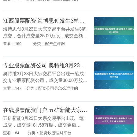
任首席执行官乔瓦尼·卡尔内瓦利在萨索洛
任职....
江西股票配资 海博思创发生3笔大宗交易 合计成交6673.80万元
海博思创3月23日大宗交易平台共发生3笔
成交，合计成交量25.00万股，成交金额
6673.80万元。以折溢价进行统计，今日有
查看：160
分类：配资点评网
2笔为折价交易，折价率最高达19.7....
专业股票配资公司 奥特维3月23日大宗交易成交2088.00万元
奥特维3月23日大宗交易平台出现一笔成
交专业股票配资公司，成交量30.00万股，
成交金额2088.00万元，大宗交易成交价为
查看：147
分类：配资公司是怎么运作的
69.60元，相对今日收盘价折价16....
在线股票配资门户 五矿新能大宗交易成交1893.88万元，买方为机构专用席位
五矿新能3月23日大宗交易平台出现一笔
成交，成交量181.58万股，成交金额
1893.88万元在线股票配资门户，大宗交易
查看：84
分类：配资炒股理财平台