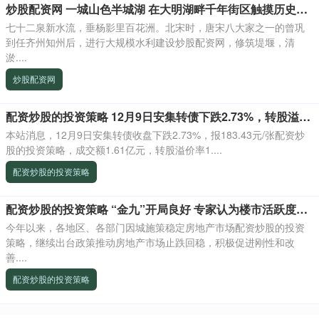
炒股配资网 一城山色半城湖 在大明湖畔千年街区触摸历史痕迹
七十二泉新水流，垂杨影里百花洲。北宋时，唐宋八大家之一的曾巩
到任齐州知州后，进行大规模水利建设炒股配资网，修筑堤堰，清
淤....
炒股配资网
配资炒股的投资策略 12月9日安集转债下跌2.73%，转股溢价率17.55%
本站消息，12月9日安集转债收盘下跌2.73%，报183.43元/张配资炒
股的投资策略，成交额1.61亿元，转股溢价率1....
配资炒股的投资策略
配资炒股的投资策略 “金九”开局良好 专家认为楼市活跃度或将迎来阶段性回升
今年以来，各地区、各部门因城施策稳定房地产市场配资炒股的投资
策略，继续出台政策推动房地产市场止跌回稳，积极促进刚性和改
善....
配资炒股的投资策略