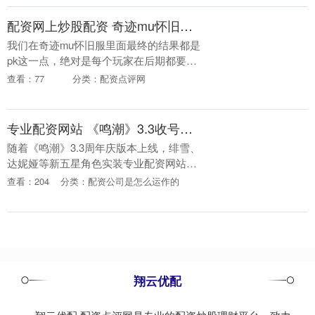
从项目工地的实....
配资网上炒股配资 奇迹mu怀旧里pk怎么体现出快感
我们在奇迹mu怀旧服里面最终的结果都是
pk这一点，绝对是每个玩家在后期都要经
历的配资网上炒股配资，但是对于这种怀
查看：77
分类：配资点评网
旧的版本来说，怎么能够体现出他在pk的
时候，能够....
专业配资网站 《鸣潮》3.3收号不踩雷！别让满命绯雪白给了
随着《鸣潮》3.3周年庆版本上线，绯雪、
达妮娅等新五星角色实装专业配资网站，
新地图黯原开放探索，加上3.4版本与《赛
查看：204
分类：配资公司是怎么运作的
博朋克：边缘行者》联动定档6月，限定五
星丽贝....
翔云优配