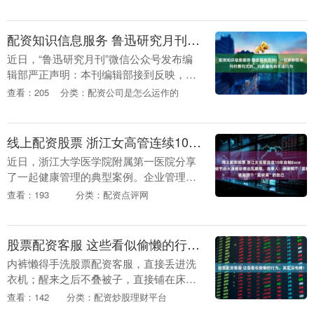
成交价为10.43元。该笔交易的买方营业....
配资知识信息服务 鲁迅研究月刊：一切声称在本刊付费刊文的，均系骗钱的不法行为
近日，“鲁迅研究月刊”微信公众号发布编
辑部严正声明：本刊编辑部接到反映，有
不法分子冒用《鲁迅研究月刊》名义，制
查看：205
分类：配资公司是怎么运作的
作虚假投稿网站，非法收取稿件并骗取作
者钱财，给当事....
线上配资股票 浙江女高管连续10年自制Excel表，发现长结节后火速就诊查出乳腺癌，当事人：感谢那个“爱较真”的自己
近日，浙江大学医学院附属第一医院分享
了一起健康管理的典型案例。企业管理者
林女士（化名）曾因一个坚持了十年的习
查看：193
分类：配资点评网
惯——用Excel表格记录每一次乳腺检查数
据，让她及....
股票配资客服 这些看似偷懒的行为，其实没毛病！
内裤懒得手洗股票配资客服，直接丢进洗
衣机；醒来之后不叠被子，直接铺在床
上……日常生活中，每个人都有过“偷
查看：142
分类：配资炒股理财平台
懒”的时候。 其实，偶尔偷个懒也没什么