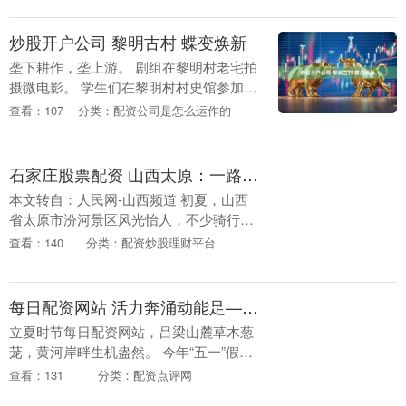
大事。何况，这些行....
炒股开户公司 黎明古村 蝶变焕新
垄下耕作，垄上游。 剧组在黎明村老宅拍
摄微电影。 学生们在黎明村村史馆参加研
学活动。 采用智能温室技术的黎明村数智
查看：107
分类：配资公司是怎么运作的
农业园。 外国游客听黎明村篾匠陶家富唱
山歌。 ....
石家庄股票配资 山西太原：一路骑行 漫游赏景
本文转自：人民网-山西频道 初夏，山西
省太原市汾河景区风光怡人，不少骑行爱
好者沿滨河自行车道畅快骑行。骑行途经
查看：140
分类：配资炒股理财平台
“鱼鳞叠瀑” 景观，这里流水潺潺，沿途一
步一景。....
每日配资网站 活力奔涌动能足——从“五一”假期触摸吕梁经济高质量发展脉动
立夏时节每日配资网站，吕梁山麓草木葱
茏，黄河岸畔生机盎然。 今年“五一”假
期，吕梁大地处处涌动着发展的活力。从
查看：131
分类：配资点评网
山水间的文旅热潮到市井里的消费烟火，