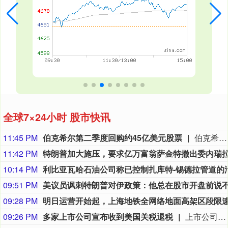
全球7×24小时 股市快讯
11:45 PM
伯克希尔第二季度回购约45亿美元股票
伯克希尔第二季度斥资约45亿美元回购自身股票，并在期内买入近200亿美元股票，显示首席执行官阿贝尔正将公司庞大的现金储备更多投入市场。 伯克希尔第一季度开始回购股票，为一年多来的首次。阿贝尔今年早些时候表示，公司重新启动回购，是因为管理层认为股票的“内在价值”高于其市场价格。 CFRA Research分析师Cathy Seifert表示：“投资者会受到回购举措的鼓舞。这也是Greg接掌公司并彰显其主导地位的一种方式。” 此次股票回购为股东带来了自2021年以来规模最大的季度资本回报。伯克希尔第二季度现金储备降至3655亿美元，低于前一季度的约3970亿美元。
11:42 PM
10:14 PM
09:51 PM
09:28 PM
09:26 PM
多家上市公司宣布收到美国关税退税
上市公司公告显示，自7月以来，多家公司宣布已经收到美国关税退税。根据美国最高法院今年2月裁定，《国际紧急经济权力法》不授权总统征收大规模关税。美国国际贸易法院随后下令海关办理相关退款。海关与边境保护局4月20日启动第一阶段退款工作，首批退款于5月11日前后发放。美国海关与边境保护局官员本月4日披露的信息显示，截至7月底，该部门已处理完毕约1000亿美元关税的退款流程并把相关信息提供给财政部用于付款。（中新社）