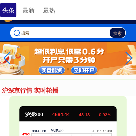
-->
头条
最新
最热
搜索
沪深京行情 实时轮播
北证50
1134.24
11.37
1.01%