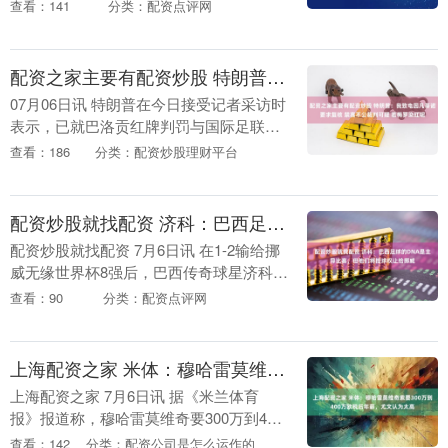
举行夺冠庆祝游行。 庆祝活动上，库库雷
查看：141
分类：配资点评网
利亚与球迷一起唱他的助威歌曲：“库，
库，....
配资之家主要有配资炒股 特朗普：我致电因凡蒂诺要求复核 禁赛不公裁判可疑 若梅罗染红呢
07月06日讯 特朗普在今日接受记者采访时
表示，已就巴洛贡红牌判罚与国际足联主
席因凡蒂诺通话，巴洛贡的动作根本不是
查看：186
分类：配资炒股理财平台
犯规，如果禁赛非常不公平，并以梅西、
C罗和凯恩....
配资炒股就找配资 济科：巴西足球的DNA是主导比赛，但他们将控球权让给挪威
配资炒股就找配资 7月6日讯 在1-2输给挪
威无缘世界杯8强后，巴西传奇球星济科批
评了球队的表现。 济科这样谈道：“这很
查看：90
分类：配资点评网
遗憾。我认为昨天发生的情况——即巴西
队放....
上海配资之家 米体：穆哈雷莫维奇索要300万到400万欧税后年薪，尤文认为太高
上海配资之家 7月6日讯 据《米兰体育
报》报道称，穆哈雷莫维奇要300万到400
万欧的税后年薪，尤文认为太高。 尤文现
查看：142
分类：配资公司是怎么运作的